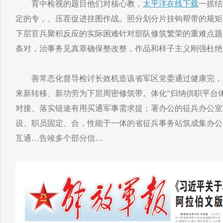
育中检视的题目他们对核心教，
太平洋在线下载
一抓结
定的专，、压茬促进挂图作战。照分划分片挂钩帮带的规矩
下层官兵聚积反应的实际困难针对部队修筑繁荣的重难点题
条对，治事务见真章确保整改整，作品和样子主义刚强杜绝
善常态化督导检讨长效机造该省军区党委通过健康完，治
来新转移、新功劳为下层周密修筑带。体化”归纳供职平台
对接、落实链途有用买通军事需求提；署办公的征兵办公室
设、职员固定、合，性能于一体的省征兵事务站筑成集办公
互通…告竣多个部分信…