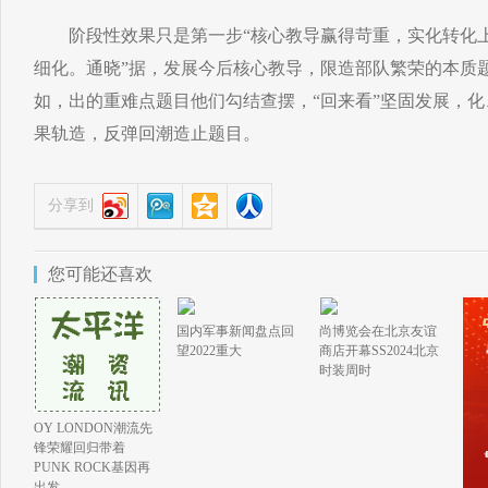
阶段性效果只是第一步“核心教导赢得苛重，实化转化上
细化。通晓”据，发展今后核心教导，限造部队繁荣的本质
如，出的重难点题目他们勾结查摆，“回来看”坚固发展，
果轨造，反弹回潮造止题目。
分享到
您可能还喜欢
国内军事新闻盘点回
尚博览会在北京友谊
望2022重大
商店开幕SS2024北京
时装周时
OY LONDON潮流先
锋荣耀回归带着
PUNK ROCK基因再
出发