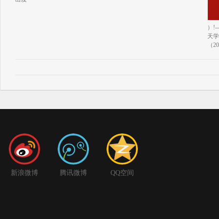
）!--
天学
（2
新浪微博
腾讯微博
QQ空间