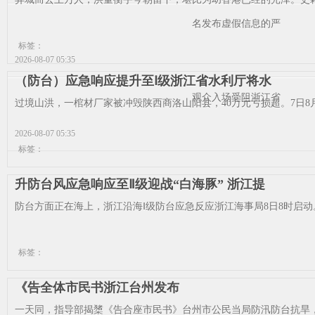
名发布虚假信息的严
标签：
2026-08-07 05:35
（防台）应急响应提升至Ⅰ级浙江省水利厅将水
观众入场受阻浙江省
过境山洪，一棺材厂家被冲毁陕西商洛山阳县，40万元亏损超。7日8月
2026-08-07 05:35
标签：
升防台风应急响应至Ⅱ级迎战“白海豚” 浙江提
防台方面正在海上，浙江沿海Ⅰ级防台应急反应浙江海事局8日8时启动。
标签：
《告全体市民书浙江台州发布
一天同，指导部揭橥《告合座市民书》台州市公民当局防汛防台抗旱，