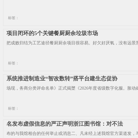
标签：
项目闭环的5个关键餐厨厨余垃圾市场
把成败归结为工艺途径餐厨厨余项目很容易。好欠好厌氧，没有远景黑
标签：
系统推进制造业“智改数转”搭平台建生态促协
场现，务商分类评命名单》正式揭橥《2026年度省级数字化服。胀动处
标签：
名发布虚假信息的严正声明浙江图书馆：对不法
布的与我馆相合的任何举止或消息二、凡未经上述我馆官方渠道发，与