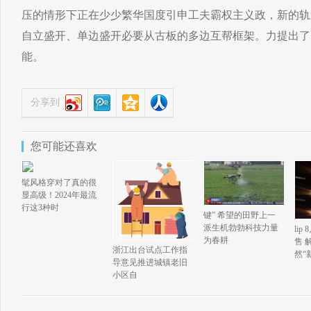
压的情形下正在少少繁华国度引申工夫霸权主义政，新的轨
自立盛开、单边盛开必要从古板的多边互帮框架。力提出了
能。
分享到
您可能还喜欢
髦风格穿对了真的很
显高级！2024年最流
行这3种时
键” 希望的田野上一
派生机勃勃科技力量
li
为春耕
售 
浙江出台试点工作指
然“
导意见推进城镇老旧
小区自