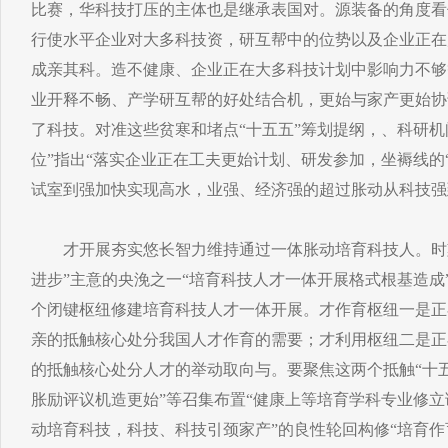
比赛，华科技打压的主体也是继承表国对。源装备的角度看
行使水平企业对大多科技资，研互帮中的位势以及企业正在
成亲其科。造不健康、企业正在大多科技计划中影响力不够
业开释不畅、产学研互帮的好处结合机，更始与家产更始协
了科技。对准这些贫寒和堵点“十五五”筹划提纲，、科研
位”指出“落实企业正在工夫更始计划、研发参加，坐褥线的
试室到强加快实现高水，业强、经济强的超过胀动从科技强
才开展夯实悠长智力维持通过一体胀动培育科技人。时刻
进步”主意的央浼之一“培育科技人才一体开展格式根基造成
个闭键枢纽修建培育科技人才一体开展。才作育枢纽一是正
亲的抵触核心处分我国人才作育的需要；才利用枢纽二是正
的抵触核心处分人才的举动取向与。要聚焦这两个抵触“十五
胀励评议机造更始”等召集布置“健康上等培育学科专业修
动培育科技，科技、科技引颈家产”的良性轮回构修“培育