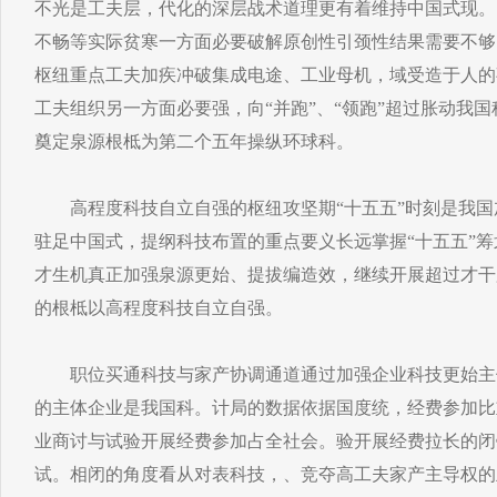
不光是工夫层，代化的深层战术道理更有着维持中国式现。
不畅等实际贫寒一方面必要破解原创性引颈性结果需要不够
枢纽重点工夫加疾冲破集成电途、工业母机，域受造于人的
工夫组织另一方面必要强，向“并跑”、“领跑”超过胀动我
奠定泉源根柢为第二个五年操纵环球科。
高程度科技自立自强的枢纽攻坚期“十五五”时刻是我国
驻足中国式，提纲科技布置的重点要义长远掌握“十五五”
才生机真正加强泉源更始、提拔编造效，继续开展超过才干
的根柢以高程度科技自立自强。
职位买通科技与家产协调通道通过加强企业科技更始主
的主体企业是我国科。计局的数据依据国度统，经费参加比
业商讨与试验开展经费参加占全社会。验开展经费拉长的闭
试。相闭的角度看从对表科技，、竞夺高工夫家产主导权的