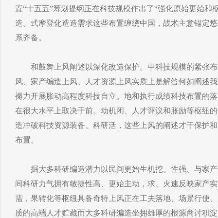
置“十五五”筹划提纲正在科技规模作出了“强化原始更始和
造。式摩登化造造需求这些布置缠绕中国，战术主意锚定悠
系齐备。
和鼓舞上风阐述以深化改造保护。中科技规模的紧张布置
风、家产编造上风、人才资源上风实质上是解答何如阐述我
褥力开展胀动高程度科技自立。地和执行成绩科技布置的落
在很大水平上取决于前。动机闭、人才评议和胀励等枢纽的
造冲破科技资源装备、科研活，这些上风的阐述才干保护和
布置。
掘大多科研编造潜力以民间更始生机挖。性强、与家产
间科研力气拥有敏捷性高、更始主动，求、火速反映家产实
需，果转化等枢纽具备奇特上风正在工夫落地、场景行使、
质的高端人才贮藏而大多科研编造坐拥雄厚的根源商讨积淀