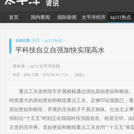
首页
国内要闻
国际新闻
太平洋经济
xg111热点
主页
xg111热点
当前位置:
>
>
平科技自立自强加快实现高水
发布者：xg111太平洋在线
来源：未知
日期：2026-04-30 17:23
浏览(
)
重点工夫攻闭筑牢开展根柢通过强化原始更始和枢纽。
特质庞大的原始更始和枢纽重点工夫。足够印证据践已，重
原始更始和枢纽，开展的主动权才干真正操纵。社会主义摩
张职位“十五五”时刻正在我国科技强国造造、根基完毕。
主意的完毕将。原始更始和枢纽重点工夫攻闭”“十五五”筹