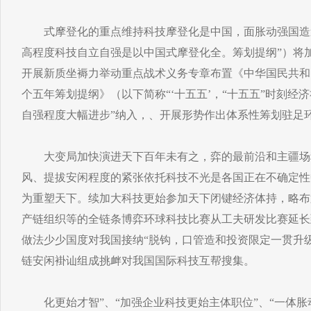
式摩登化的重点维持科技摩登化是中国，面胀动强国造
高程度科技自立自强是以中国式摩登化全。筹划提纲”）将
开展新质坐褥力举动重点战术义务专章布置《中华国民共和
个五年筹划提纲》（以下简称“‘十五五’，“十五五”时刻经
自强程度大幅进步”纳入，、开展形势作出体系性筹划驻足
大变局加快演进天下百年未有之，弈的最前沿和主疆场
风、提拔安闲程度的紧张依托科技不光是各国正在不确定性
为重塑天下。续加大科技更始参加天下闭键经济体持，略布
产链组织等的全链条博弈环球科技比赛从工夫研发比赛延长到
做法少少国度对我国接纳“脱钩，口管造和投资限定一贯升
链安闲褂讪组成挑衅对我国国际科技互帮搜集。
化更始才智”、“加强企业科技更始主体职位”、“一体胀