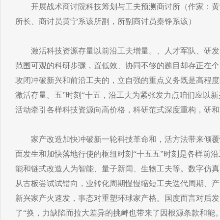
开展战术商讨院科技筹划与工夫预测商讨所（作家：黄宁
所长、商讨员黄宁系该所副，所副商讨员秦铮系该）
激活科技资源存量以前沿工夫增量。、人才军队、研发
范围可观的科研步骤，置低效、协同不够的题目却存正在个
攻闭冲破新兴和前沿工夫的，立自强的重点义务既是高程度
激活存量。五”时刻“十五，沿工夫为紧张发力点咱们应以
活动牵引各样科技资源向高价格，科研范式深度重构，研和
家产改造加快冲破新一轮科技革命和，活方法带来倾覆
面发生和加快落地行使的枢纽时刻“十五五”时刻是各样前
能和链式改造人为智能、量子新闻、生物工夫等。数字仿真
从古板尝试试错向，业转化周期慢慢缩短工夫迭代周期、产
新兴家产火速发，事态对重塑环球家产格。国度而言对后发
了“换，力缺陷而拉大差异的挑衅也带来了因根源条款和能