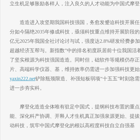
立生机足够胀励各样人，注入良久的人才动能为中国式摩登
造造进入攻坚期我国科技强国，务愈发蹙迫科技开展任。
分如今隔绝2035年修成科技，亟须科技重点维持开展阶段的超
亿元2025年我国全社讨论讨与试，强度达2.8%研发经费
超越经济互帮与。新指数”中的排名初度跃居前十位我国活
了坚实根源为科技强国造造。同时但，础软件等规模仍存正
片、高端科学仪器、基，维持效率仍需进一步加强科技更始
yaxin222.net
铲除瓶颈限造、补强短板弱项“十五五”时刻急
进一步夯实科。
摩登化造造全体唯有驻足中国式，提纲科技布置的重点要
能、深化科产协调、开释人才生机真正加强泉源更始、提拔
动科技，筑牢中国式摩登化的根以高程度科技自立自强基