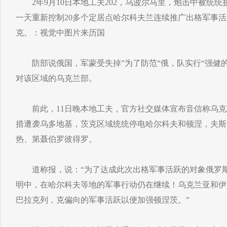
2年9月10日本地工夫202，乌波尔马里，炮击中被统统
一天重新控制20多个定居点哈尔科夫兰连续推广出格军事
克。：视觉中图片来历国
防部说俄国，军蒙受失掉”为了防范“俄，队实行“强健的
对该区域的乌克兰部。
前此，11日晚本地工夫，官方社交媒体宣布音信称乌克
措遭袭乌多地基，茨克区域统统停电哈尔科夫和顿涅，夫斯
热、第聂伯罗彼得罗。
道称报，说：“为了达成此次出格军事活跃的对象俄罗斯
明中，在哈尔科夫等地的军事行动仍在继续！乌克兰亚和伊
巴拉克列，克偏向的军事活跃以便加强顿涅茨。”