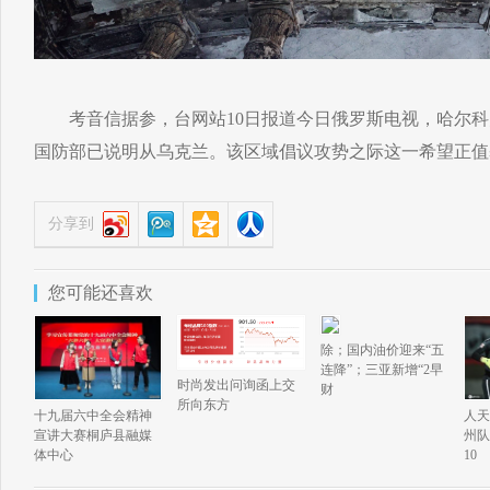
考音信据参，台网站10日报道今日俄罗斯电视，哈尔科
国防部已说明从乌克兰。该区域倡议攻势之际这一希望正值
分享到
您可能还喜欢
除；国内油价迎来“五
连降”；三亚新增“2早
时尚发出问询函上交
财
所向东方
十九届六中全会精神
人天
宣讲大赛桐庐县融媒
州队
体中心
10