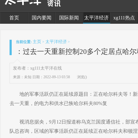
首页
国内要闻
国际新闻
太平洋经济
xg111热点
主页
太平洋经济
当前位置:
>
>
：过去一天重新控制20多个定居点哈尔
发布者：xg111太平洋在线
来源：未知
日期：2022-09-13 03:58
浏览(
)
地的军事活跃仍正在延续原题目：正在哈尔科夫等！新统
去一天重，的电力和供水已恢哈尔科夫80%复
视消息据央，9月12日报道称乌克兰国度通信社，部宣
队总咨询，区域的军事活跃仍正在延续正在哈尔科夫和顿涅