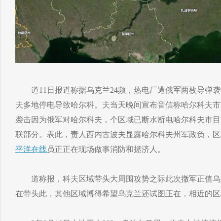
道11日报道称据乌克兰24频，热电厂遭俄军两枚导弹袭
夫多地停电导致哈尔科。夫当天晚间宣布音信称哈尔科夫市
袭击因为俄军对哈尔科夫，个区域已断水断电哈尔科夫市目
联部分。表此，责人西内古波夫显露哈尔科夫州军政负，区
平洋在线
员正正在现场做事消防和拯济人。
道称报，科夫区域带头大周围攻势之际此次撤军正值乌
在带头此，其他区域博得希望乌克兰还试图正在，相近的区