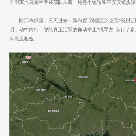
个假寓点乌克兰武装部队从新，施整个统造和平安安靖步骤
防部称俄国，三天过去，新布置”到顿涅茨克区域驻扎正
明，动中内行，部队真正活跃的佯动举止”俄军方“实行了
有供应相合。