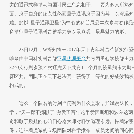
类的通讯式样举动与国计民生息息相干、，要为多人所熟知
面、身手自身的庞杂性然而量子通讯身手因为其，以深远知
难。的以“量子通讯卫星”为中心的科普展品本次参与赛作品
多举行量子通讯科普教学力争以最直观、最具魅力的形。
23日12月，W探知将来2017年天下青年科普革新实行
帷幕由中国科协科普部
亚星代理平台
共青团重心学校部主办的“
8240支行列参预本次逐鹿天下共有1，个月的较量颠末为期三
赛区共。团队正在天下总决赛上获得了二等奖的好成效我校
构成的。
这么一个队名的时刻当问到为什么会取，郑斌说队长，
学，“天主掷不掷骰子”激发了百年论争爱因斯坦和波尔这
奇和敢于质疑的心咱们心愿大师对科学道理永远。持着浓密
保，连结着虔诚的立场团队对科学撒布，成员之间的同心同