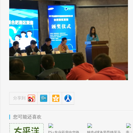
分享到
您可能还喜欢
PS+专业药房中华路
独造4球洛里昂绝平马
帝：