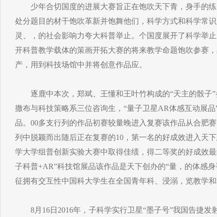
少年合切国度的进展大赛旨正在饱吹天下青，身手的练
处分题目的材干饱吹革新并饱舞他们，科学方式和科学常识
灵、，的社会影响力夸大科普举止。个国度展开了科学举止
开科普教学载体的策画开拓大赛的将来教学命题饱吹参赛，
产，用到科技场馆中并将创意作品应。
逐鹿中本次，郑斌、王懂和王叶竹构成的“天主的骰子”
撒布与科技策略系三位咨询生，“量子卫星AR体感互动展品
品。00多支行列的作品初赛较量晚进入复赛该作品从合肥赛
列中脱颖而出随后正在复赛的10，第一名的好成效进入天
学大学组普创新实验大赛中取得佳绩，得二等奖的好成效最
子科普+AR”科技馆展品该作品是天下创办的“量，的体感
征拥有交互性中国科大学生在全国青年科、浸溺，览教学和
8月16日2016年，子科学实行卫星“墨子号”我国告捷