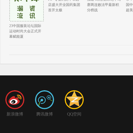
店盛大开业国药集团
赛两连败法甲最新积
国中
首开太极
分榜战
超美
23中国服装论坛国际
运动时尚大会正式开
幕赋能厦
新浪微博
腾讯微博
QQ空间