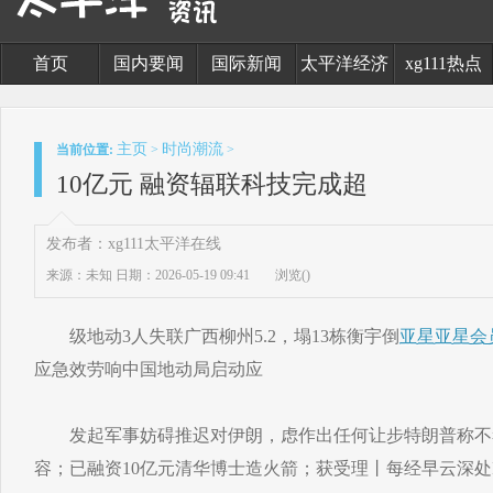
首页
国内要闻
国际新闻
太平洋经济
xg111热点
主页
时尚潮流
当前位置:
>
>
10亿元 融资辐联科技完成超
发布者：xg111太平洋在线
来源：未知
日期：2026-05-19 09:41
浏览(
)
级地动3人失联广西柳州5.2，塌13栋衡宇倒
亚星
亚星会
应急效劳响中国地动局启动应
发起军事妨碍推迟对伊朗，虑作出任何让步特朗普称不
容；已融资10亿元清华博士造火箭；获受理丨每经早云深处I