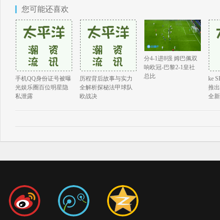
您可能还喜欢
分4-1进8强 姆巴佩双
响欧冠-巴黎2-1皇社
总比
手机QQ身份证号被曝
历程背后故事与实力
ke 
光娱乐圈百位明星隐
全解析探秘法甲球队
推出
私泄露
欧战决
全新S