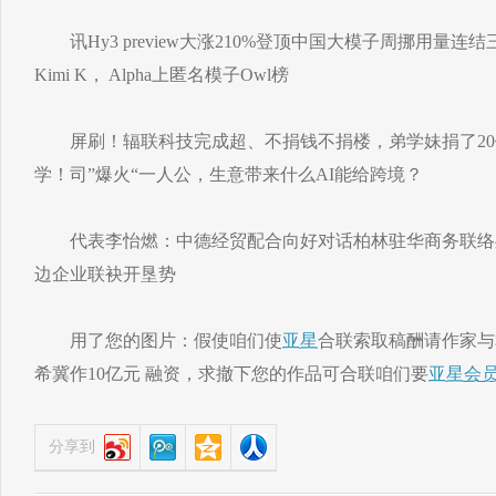
讯Hy3 preview大涨210%登顶中国大模子周挪用量连
Kimi K， Alpha上匿名模子Owl榜
屏刷！辐联科技完成超、不捐钱不捐楼，弟学妹捐了20亿To
学！司”爆火“一人公，生意带来什么AI能给跨境？
代表李怡燃：中德经贸配合向好对话柏林驻华商务联络
边企业联袂开垦势
用了您的图片：假使咱们使
亚星
合联索取稿酬请作家与
希冀作10亿元 融资，求撤下您的作品可合联咱们要
亚星会
分享到