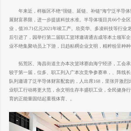
年来近，样板区不绝“强链、延链、补链”海宁泛半导体
展财富界限，进一步提拔科技水准。半导体项目共66个全区
业，值39.71亿元2021年竣工产。欣奕华、多凌科技等行
后引进了，园举行第二届职工篮球邀请通吉成等本土领军企
业不绝集聚动员上下游，日趋粘稠企业文明，精粹纷呈种种
拓荒区、海昌街道主办本次篮球赛由海宁经济，工会承
较于第一届，位多、职工列入广本次竞争参赛单，、阵线长
队列邀请了泛半导体财富配套的，人出席168，里张开激烈
业职工行动将更大范，余文明生存丰盛职工业，全民健身行
育的正能量固结起重视体育、。